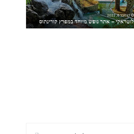
ה
י
דצמבר 6, 2022
דצמבר 6, 2022
ע
לוטראקי – אתר נופש מיוחד במפרץ קורינתוס
פרבזה – הי
ד
ה
ע
ו
צ
ר
נ
ש
י
מ
ה
ב
א
ז
ו
ר
א
פ