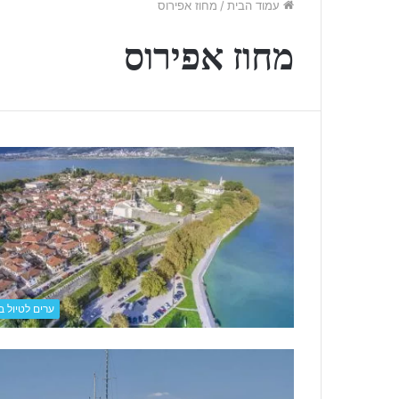
עמוד הבית
/
מחוז אפירוס
מחוז אפירוס
ח
ערים לטיול ביו
ו
פ
ש
ת
ס