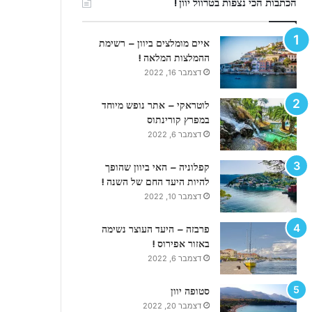
הכתבות הכי נצפות בטרוול יוון !
י
ר
ו
איים מומלצים ביוון – רשימת
ס
ההמלצות המלאה !
!
דצמבר 16, 2022
לוטראקי – אתר נופש מיוחד
במפרץ קורינתוס
דצמבר 6, 2022
קפלוניה – האי ביוון שהופך
להיות היעד החם של השנה !
דצמבר 10, 2022
פרבזה – היעד העוצר נשימה
באזור אפירוס !
דצמבר 6, 2022
סטופה יוון
דצמבר 20, 2022