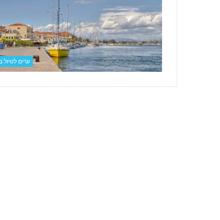
ק
דצמבר 8, 2022
י
חופשת סקי ביוון – הטיול המפתיע שמשדר
ב
את החורף !
י
ו
ו
ערים לטיול ביו
ן
–
ה
ט
י
ו
ל
ה
מ
פ
ת
י
ע
ש
מ