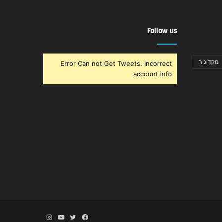
Follow us
מקדוניה
Error Can not Get Tweets, Incorrect
account info.
Instagram
YouTube
Twitter
Facebook