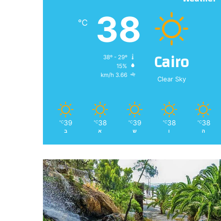
38
℃
Cairo
38º - 29º
15%
3.66 km/h
Clear Sky
39
38
39
38
38
℃
℃
℃
℃
℃
ה
ו
ש
א
ב
פ
ר
ב
ז
ה
–