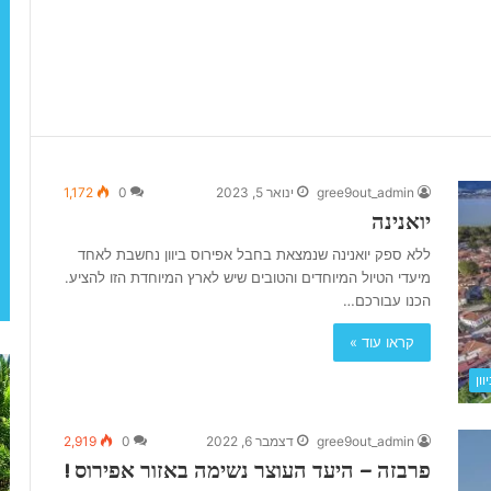
gree9out_admin
ינואר 5, 2023
0
1,172
יואנינה
ללא ספק יואנינה שנמצאת בחבל אפירוס ביוון נחשבת לאחד
מיעדי הטיול המיוחדים והטובים שיש לארץ המיוחדת הזו להציע.
הכנו עבורכם…
קראו עוד »
כ
ל
ון
ר
ו
ת
ט
י
ר
gree9out_admin
דצמבר 6, 2022
0
2,919
ם
א
פרבזה – היעד העוצר נשימה באזור אפירוס !
א
ק